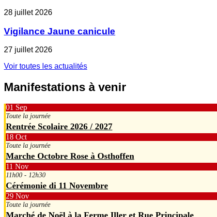
28 juillet 2026
Vigilance Jaune canicule
27 juillet 2026
Voir toutes les actualités
Manifestations à venir
01
Sep
Toute la journée
Rentrée Scolaire 2026 / 2027
18
Oct
Toute la journée
Marche Octobre Rose à Osthoffen
11
Nov
11h00 - 12h30
Cérémonie di 11 Novembre
29
Nov
Toute la journée
Marché de Noël à la Ferme Iller et Rue Principale