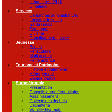
Urbanisme – PLUI
Cimetière
Services
Démarches administratives
Location de salles
Santé / social
Transports
Civisme
Conciliateur de justice
Jeunesse
Ecoles
Périscolaire
Multi accueil
Petite enfance
Tourisme et Patrimoine
Histoire et patrimoine
Hébergement
Galerie photos
Eurométropole
Présentation
Conseils eurométropolitains
Assainissement
Collecte des déchets
Déchetterie
Viabilité hivernale