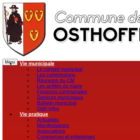
Menu
Vie municipale
Le conseil municipal
Les commissions
Réunions du CM
Les arrêtés du maire
Finances communales
Services municipaux
Bulletin municipal
Osth’infos
Vie pratique
Actualités
Manifestations
Associations
Commerces et entreprises