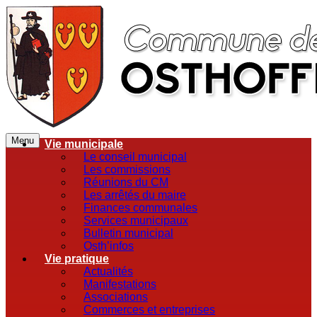
Menu
Vie municipale
Le conseil municipal
Les commissions
Réunions du CM
Les arrêtés du maire
Finances communales
Services municipaux
Bulletin municipal
Osth’infos
Vie pratique
Actualités
Manifestations
Associations
Commerces et entreprises