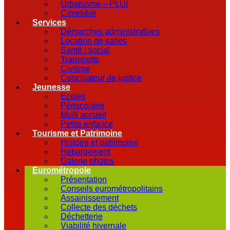
Urbanisme – PLUI
Cimetière
Services
Démarches administratives
Location de salles
Santé / social
Transports
Civisme
Conciliateur de justice
Jeunesse
Ecoles
Périscolaire
Multi accueil
Petite enfance
Tourisme et Patrimoine
Histoire et patrimoine
Hébergement
Galerie photos
Eurométropole
Présentation
Conseils eurométropolitains
Assainissement
Collecte des déchets
Déchetterie
Viabilité hivernale