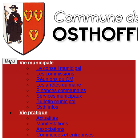
Menu
Vie municipale
Le conseil municipal
Les commissions
Réunions du CM
Les arrêtés du maire
Finances communales
Services municipaux
Bulletin municipal
Osth’infos
Vie pratique
Actualités
Manifestations
Associations
Commerces et entreprises