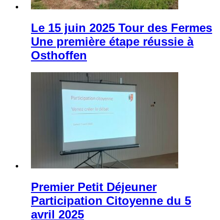
Le 15 juin 2025 Tour des Fermes
Une première étape réussie à
Osthoffen
Premier Petit Déjeuner
Participation Citoyenne du 5
avril 2025