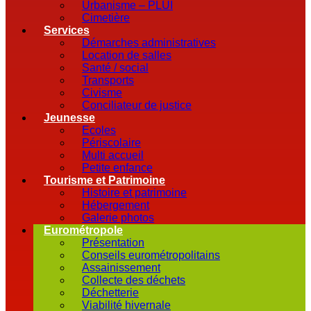
Urbanisme – PLUI
Cimetière
Services
Démarches administratives
Location de salles
Santé / social
Transports
Civisme
Conciliateur de justice
Jeunesse
Ecoles
Périscolaire
Multi accueil
Petite enfance
Tourisme et Patrimoine
Histoire et patrimoine
Hébergement
Galerie photos
Eurométropole
Présentation
Conseils eurométropolitains
Assainissement
Collecte des déchets
Déchetterie
Viabilité hivernale