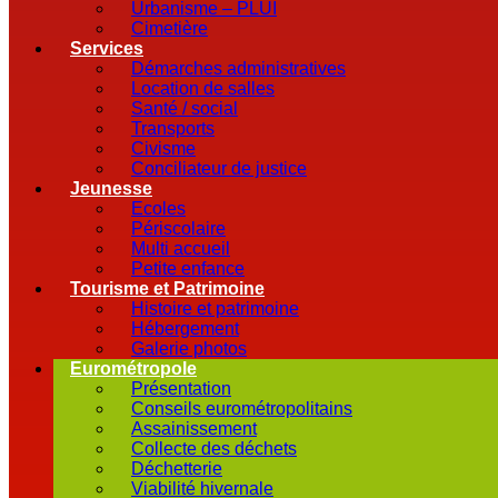
Urbanisme – PLUI
Cimetière
Services
Démarches administratives
Location de salles
Santé / social
Transports
Civisme
Conciliateur de justice
Jeunesse
Ecoles
Périscolaire
Multi accueil
Petite enfance
Tourisme et Patrimoine
Histoire et patrimoine
Hébergement
Galerie photos
Eurométropole
Présentation
Conseils eurométropolitains
Assainissement
Collecte des déchets
Déchetterie
Viabilité hivernale