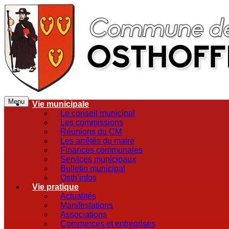
Menu
Vie municipale
Le conseil municipal
Les commissions
Réunions du CM
Les arrêtés du maire
Finances communales
Services municipaux
Bulletin municipal
Osth’infos
Vie pratique
Actualités
Manifestations
Associations
Commerces et entreprises