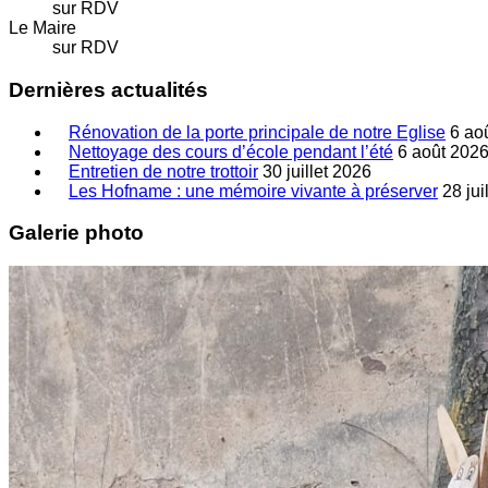
sur RDV
Le Maire
sur RDV
Dernières actualités
Rénovation de la porte principale de notre Eglise
6 ao
Nettoyage des cours d’école pendant l’été
6 août 202
Entretien de notre trottoir
30 juillet 2026
Les Hofname : une mémoire vivante à préserver
28 jui
Galerie photo