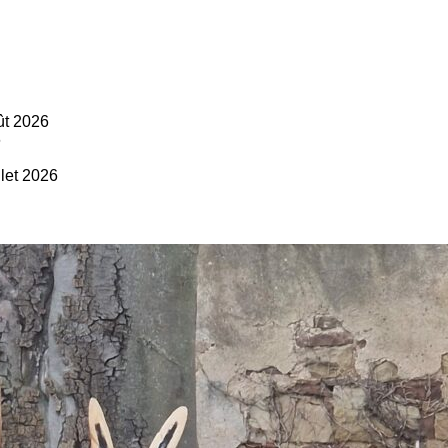
ût 2026
6
llet 2026