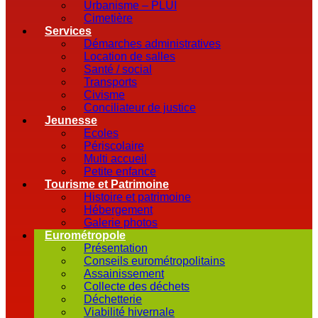
Urbanisme – PLUI
Cimetière
Services
Démarches administratives
Location de salles
Santé / social
Transports
Civisme
Conciliateur de justice
Jeunesse
Ecoles
Périscolaire
Multi accueil
Petite enfance
Tourisme et Patrimoine
Histoire et patrimoine
Hébergement
Galerie photos
Eurométropole
Présentation
Conseils eurométropolitains
Assainissement
Collecte des déchets
Déchetterie
Viabilité hivernale