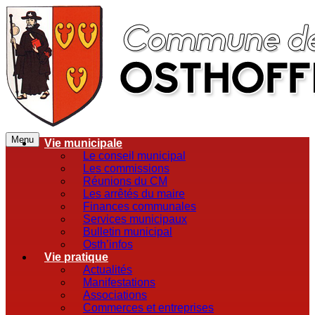
Menu
Vie municipale
Le conseil municipal
Les commissions
Réunions du CM
Les arrêtés du maire
Finances communales
Services municipaux
Bulletin municipal
Osth’infos
Vie pratique
Actualités
Manifestations
Associations
Commerces et entreprises