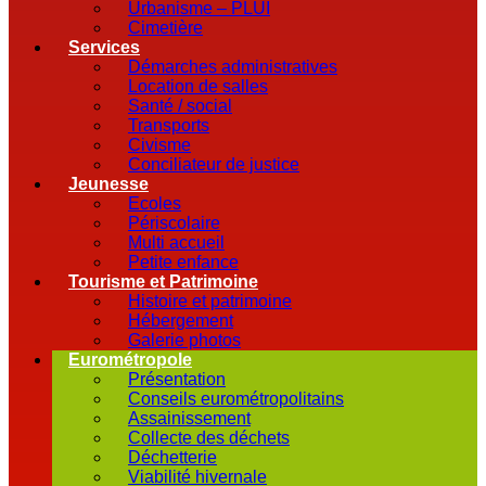
Urbanisme – PLUI
Cimetière
Services
Démarches administratives
Location de salles
Santé / social
Transports
Civisme
Conciliateur de justice
Jeunesse
Ecoles
Périscolaire
Multi accueil
Petite enfance
Tourisme et Patrimoine
Histoire et patrimoine
Hébergement
Galerie photos
Eurométropole
Présentation
Conseils eurométropolitains
Assainissement
Collecte des déchets
Déchetterie
Viabilité hivernale