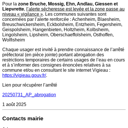
Pour la
zone Bruche, Mossig, Ehn, Andlau, Giessen et
Liepvrette
,
l’alerte sécheresse est levée et la zone passe au
niveau « vigilance »
. Les communes suivantes sont
concernées par l’alerte renforcée : Achenheim, Blaesheim,
Breuschwickersheim, Eckbolsheim, Entzheim, Fegersheim,
Geispolsheim, Hangenbieten, Holtzheim, Kolbsheim,
Lingolsheim, Lipsheim, Oberschaeffolsheim, Osthoffen,
Wolfisheim
Chaque usager est invité à prendre connaissance de l’arrêté
préfectoral (en pièce jointe) portant abrogation des
restrictions temporaires de certains usages de l’eau en cours
et à s’informer des consignes énoncées relatives à sa
commune et/ou en consultant le site internet Vigieau :
https://vigieau.gouv.fr/
.
Lien pour récupérer l’arrêté
20250731_AP_abrogation
1 août 2025
Contacts mairie