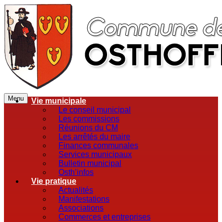
Menu
Vie municipale
Le conseil municipal
Les commissions
Réunions du CM
Les arrêtés du maire
Finances communales
Services municipaux
Bulletin municipal
Osth’infos
Vie pratique
Actualités
Manifestations
Associations
Commerces et entreprises