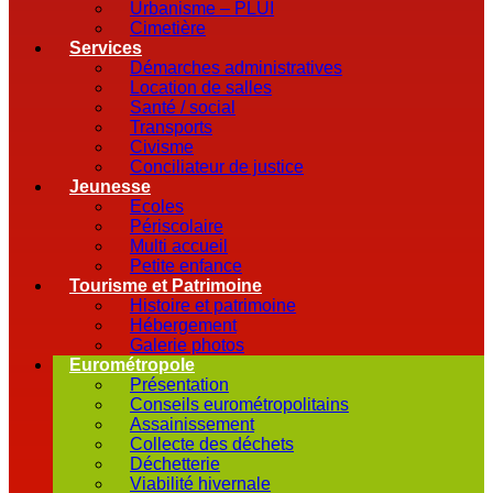
Urbanisme – PLUI
Cimetière
Services
Démarches administratives
Location de salles
Santé / social
Transports
Civisme
Conciliateur de justice
Jeunesse
Ecoles
Périscolaire
Multi accueil
Petite enfance
Tourisme et Patrimoine
Histoire et patrimoine
Hébergement
Galerie photos
Eurométropole
Présentation
Conseils eurométropolitains
Assainissement
Collecte des déchets
Déchetterie
Viabilité hivernale