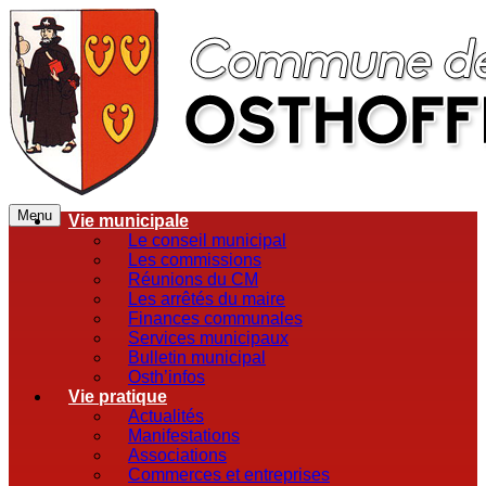
Menu
Vie municipale
Le conseil municipal
Les commissions
Réunions du CM
Les arrêtés du maire
Finances communales
Services municipaux
Bulletin municipal
Osth’infos
Vie pratique
Actualités
Manifestations
Associations
Commerces et entreprises