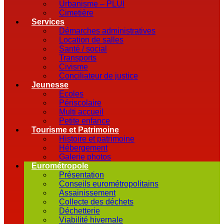
Urbanisme – PLUI
Cimetière
Services
Démarches administratives
Location de salles
Santé / social
Transports
Civisme
Conciliateur de justice
Jeunesse
Ecoles
Périscolaire
Multi accueil
Petite enfance
Tourisme et Patrimoine
Histoire et patrimoine
Hébergement
Galerie photos
Eurométropole
Présentation
Conseils eurométropolitains
Assainissement
Collecte des déchets
Déchetterie
Viabilité hivernale