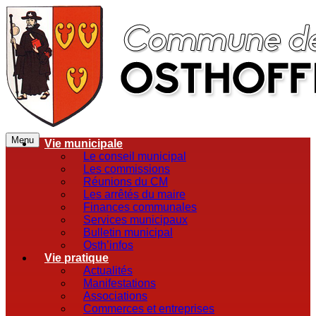
Menu
Vie municipale
Le conseil municipal
Les commissions
Réunions du CM
Les arrêtés du maire
Finances communales
Services municipaux
Bulletin municipal
Osth’infos
Vie pratique
Actualités
Manifestations
Associations
Commerces et entreprises