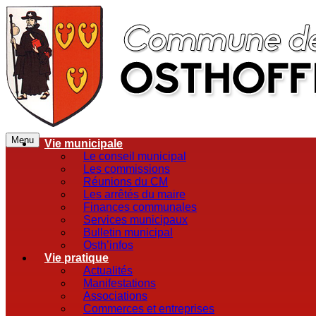
Menu
Vie municipale
Le conseil municipal
Les commissions
Réunions du CM
Les arrêtés du maire
Finances communales
Services municipaux
Bulletin municipal
Osth’infos
Vie pratique
Actualités
Manifestations
Associations
Commerces et entreprises