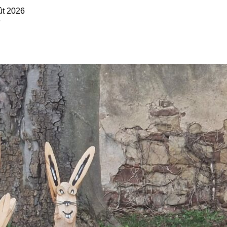
ût 2026
6