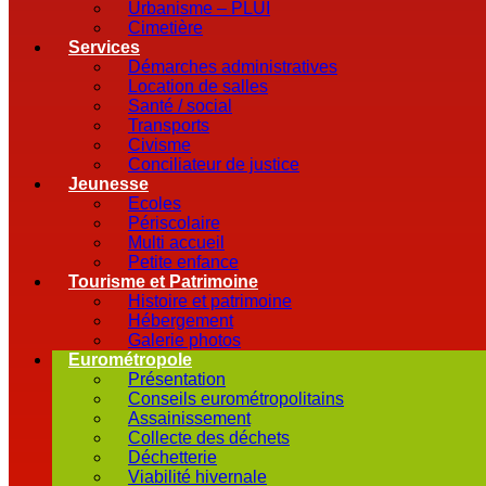
Urbanisme – PLUI
Cimetière
Services
Démarches administratives
Location de salles
Santé / social
Transports
Civisme
Conciliateur de justice
Jeunesse
Ecoles
Périscolaire
Multi accueil
Petite enfance
Tourisme et Patrimoine
Histoire et patrimoine
Hébergement
Galerie photos
Eurométropole
Présentation
Conseils eurométropolitains
Assainissement
Collecte des déchets
Déchetterie
Viabilité hivernale