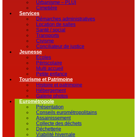
Urbanisme – PLUI
Cimetière
Services
Démarches administratives
Location de salles
Santé / social
Transports
Civisme
Conciliateur de justice
Jeunesse
Ecoles
Périscolaire
Multi accueil
Petite enfance
Tourisme et Patrimoine
Histoire et patrimoine
Hébergement
Galerie photos
Eurométropole
Présentation
Conseils eurométropolitains
Assainissement
Collecte des déchets
Déchetterie
Viabilité hivernale