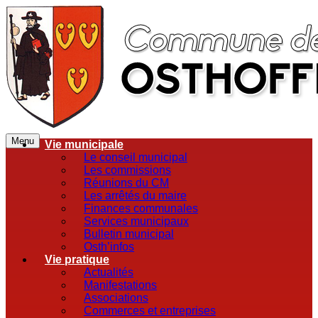
Menu
Vie municipale
Le conseil municipal
Les commissions
Réunions du CM
Les arrêtés du maire
Finances communales
Services municipaux
Bulletin municipal
Osth’infos
Vie pratique
Actualités
Manifestations
Associations
Commerces et entreprises