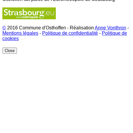
©
2016 Commune d'Osthoffen - Réalisation
Anne Vonthron
-
Mentions légales
-
Politique de confidentialité
-
Politique de
cookies
Close