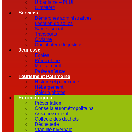
Urbanisme – PLUI
Cimetière
Services
Démarches administratives
Location de salles
Santé / social
Transports
Civisme
Conciliateur de justice
Jeunesse
Ecoles
Périscolaire
Multi accueil
Petite enfance
Tourisme et Patrimoine
Histoire et patrimoine
Hébergement
Galerie photos
Eurométropole
Présentation
Conseils eurométropolitains
Assainissement
Collecte des déchets
Déchetterie
Viabilité hivernale