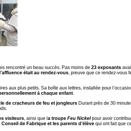
ois rencontré un beau succès. Pas moins de
23 exposants
avai
l’affluence était au rendez-vous
, preuve que ce rendez-vous f
ires aux plus petits. Sa boîte aux lettres, installée pour l’occasi
personnellement à chaque enfant
.
le de cracheurs de feu et jongleurs
Durant près de 30 minutes
nds.
s visiteurs
, ainsi que l
a troupe
Feu Nickel
pour avoir contribu
 Conseil de Fabrique et les parents d’élève
qui ont fait que c