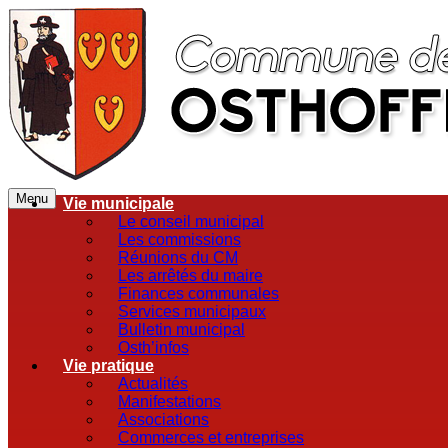
Menu
Vie municipale
Le conseil municipal
Les commissions
Réunions du CM
Les arrêtés du maire
Finances communales
Services municipaux
Bulletin municipal
Osth’infos
Vie pratique
Actualités
Manifestations
Associations
Commerces et entreprises