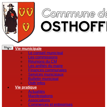
Menu
Vie municipale
Le conseil municipal
Les commissions
Réunions du CM
Les arrêtés du maire
Finances communales
Services municipaux
Bulletin municipal
Osth’infos
Vie pratique
Actualités
Manifestations
Associations
Commerces et entreprises