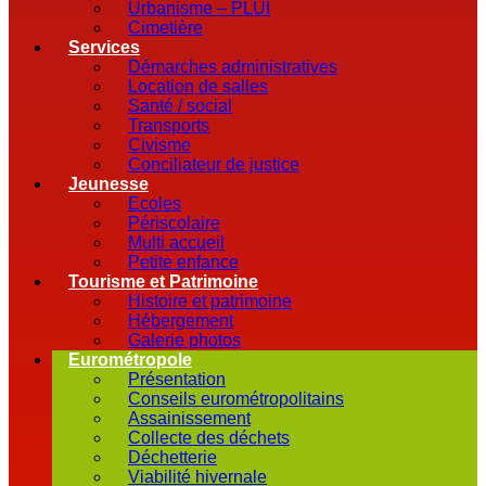
Urbanisme – PLUI
Cimetière
Services
Démarches administratives
Location de salles
Santé / social
Transports
Civisme
Conciliateur de justice
Jeunesse
Ecoles
Périscolaire
Multi accueil
Petite enfance
Tourisme et Patrimoine
Histoire et patrimoine
Hébergement
Galerie photos
Eurométropole
Présentation
Conseils eurométropolitains
Assainissement
Collecte des déchets
Déchetterie
Viabilité hivernale